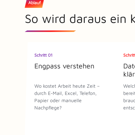
Ablauf
So wird daraus ein kl
Schritt 01
Schrit
Engpass verstehen
Dat
klä
Wo kostet Arbeit heute Zeit –
Welch
durch E-Mail, Excel, Telefon,
berei
Papier oder manuelle
brauc
Nachpflege?
entsc