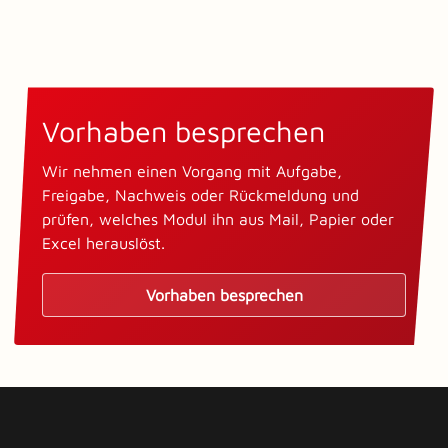
Vorhaben besprechen
Wir nehmen einen Vorgang mit Aufgabe,
Freigabe, Nachweis oder Rückmeldung und
prüfen, welches Modul ihn aus Mail, Papier oder
Excel herauslöst.
Vorhaben besprechen